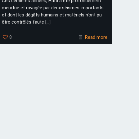
Ces dernières années, Haïti a été profondément
meurtrie et ravagée par deux séismes importants
et dont les dégâts humains et matériels n’ont pu
être contrôlés faute
[…]
8
Read more