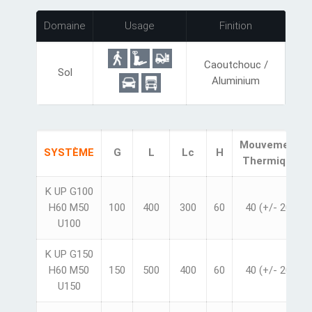
Domaine
Usage
Finition
Caoutchouc /
Sol
Aluminium
Mouvement
SYSTÈME
G
L
Lc
H
Thermique
K UP G100
H60 M50
100
400
300
60
40 (+/- 20)
U100
K UP G150
H60 M50
150
500
400
60
40 (+/- 20)
U150