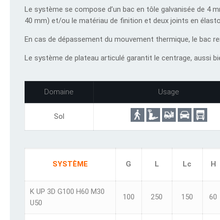
Le système se compose d’un bac en tôle galvanisée de 4 mm
40 mm) et/ou le matériau de finition et deux joints en élast
En cas de dépassement du mouvement thermique, le bac remo
Le système de plateau articulé garantit le centrage, aussi b
Domaine
Usage
Sol
SYSTÈME
G
L
Lc
H
K UP 3D G100 H60 M30
100
250
150
60
U50