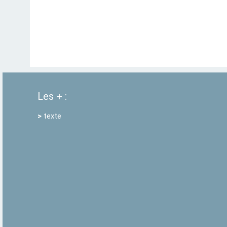
Les + :
>
texte