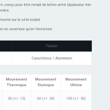
, conçu pour être rempli de béton armé (épaisseur min.
omère.
nte sur le côté incliné.
ien en ouverture qu’en fermeture.
Finition
Caoutchouc / Aluminium
Mouvement
Mouvement
Mouvement
Thermique
Sismique
Ultime
30 (+/- 15)
60 (+/- 30)
100 (+/- 50)