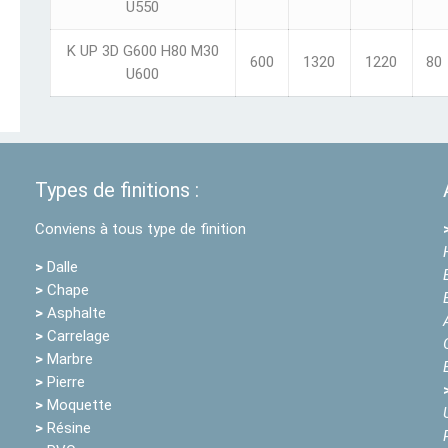
U550
K UP 3D G600 H80 M30
600
1320
1220
80
U600
Types de finitions :
Conviens à tous type de finition
>
Dalle
>
Chape
>
Asphalte
>
Carrelage
>
Marbre
>
Pierre
>
Moquette
>
Résine