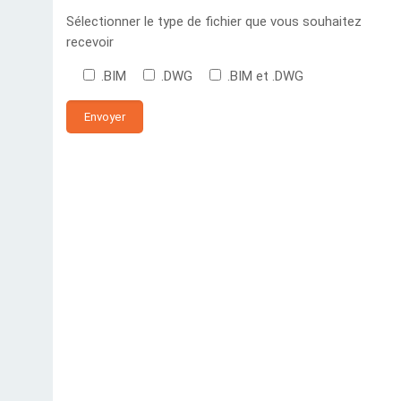
Sélectionner le type de fichier que vous souhaitez
recevoir
.BIM
.DWG
.BIM et .DWG