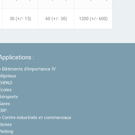
30 (+/- 15)
60 (+/- 30)
1200 (+/- 600)
Applications :
>
Bâtiments d’importance IV
Hôpitaux
EHPAD
Ecoles
Aéroports
Gares
ERP…
>
Centre industriels et commerciaux
Usines
Parking