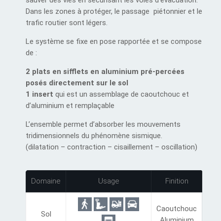
sauver des vies en sécurisant les voies d’évacuation.
Dans les zones à protéger, le passage piétonnier et le
trafic routier sont légers.
Le système se fixe en pose rapportée et se compose
de :
2 plats en sifflets en aluminium pré-percées
posés directement sur le sol
1 insert
qui est un assemblage de caoutchouc et
d’aluminium et remplaçable
L’ensemble permet d’absorber les mouvements
tridimensionnels du phénomène sismique.
(dilatation – contraction – cisaillement – oscillation)
Domaine
Usage
Finition
Caoutchouc
Sol
Aluminium