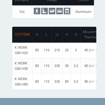
Domaine
Usage
Finition
Sol
Aluminium
Mouvement
SYSTÈME
G
L
Lt
H
S
Thermique
K WORK
80
110
210
20
3
40 (+/- 20)
G80 H20
K WORK
80
110
230
50
3,5
40 (+/- 20)
G80 H50
K WORK
80
110
230
80
3,5
40 (+/- 20)
G80 H80