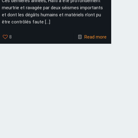
Ces dernières années, Haïti a été profondément
meurtrie et ravagée par deux séismes importants
et dont les dégâts humains et matériels n’ont pu
être contrôlés faute
[…]
8
Read more